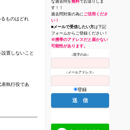
な過去問を
無料
でお送りしま
す！！
過去問対策の為に
ご活用くださ
いるものはどれ
い！
■メールで受信したい方
は下記
フォームからご登録ください！
※携帯のアドレスだと届かない
可能性があります。
を設置しないこと
↓苗字のみ↓
↓メールアドレス↓
代表執行役であ
登録
。