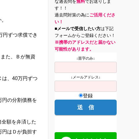
な過去問を
無料
でお送りしま
す！！
過去問対策の為に
ご活用くださ
か。
い！
■メールで受信したい方
は下記
万円ずつ求償でき
フォームからご登録ください！
※携帯のアドレスだと届かない
可能性があります。
、また、Ｂが無資
↓苗字のみ↓
↓メールアドレス↓
は、40万円ずつ
登録
万円の分割債務を
務全額を弁済した
万円はＤが負担す