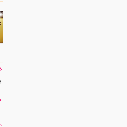
必
要
さ
！
い