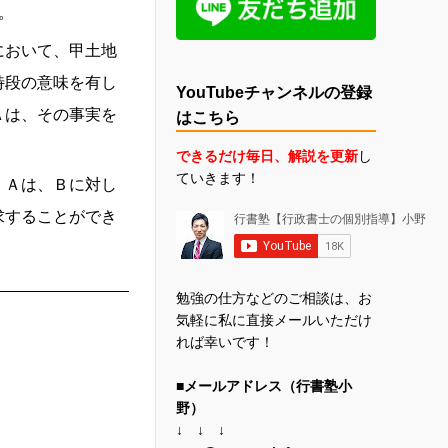
。
において、甲土地
特段の意味を有し
YouTubeチャンネルの登録
Ａは、その事実を
はこちら
できるだけ毎日、解説を更新
し
ていきます！
、Ａは、Ｂに対し
求することができ
勉強の仕方などのご相談は、お
気軽に私に直接メールいただけ
れば幸いです！
■メールアドレス（行書塾小
野）
↓ ↓ ↓