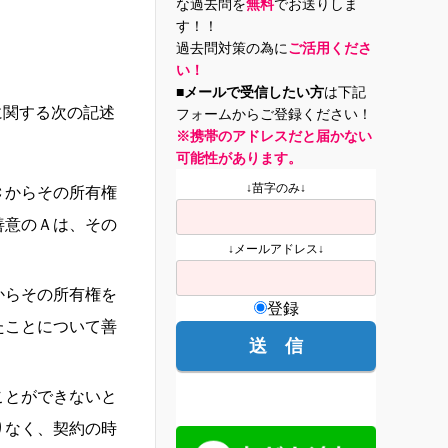
な過去問を
無料
でお送りしま
す！！
過去問対策の為に
ご活用くださ
い！
■メールで受信したい方
は下記
に関する次の記述
フォームからご登録ください！
※携帯のアドレスだと届かない
可能性があります。
↓苗字のみ↓
Ｃからその所有権
善意のＡは、その
↓メールアドレス↓
からその所有権を
登録
たことについて善
ことができないと
りなく、契約の時