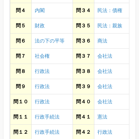
問４
内閣
問３４
民法：債権
問５
財政
問３５
民法：親族
問６
法の下の平等
問３６
商法
問７
社会権
問３７
会社法
問８
行政法
問３８
会社法
問９
行政法
問３９
会社法
問１０
行政法
問４０
会社法
問１１
行政手続法
問４１
憲法
問１２
行政手続法
問４２
行政法