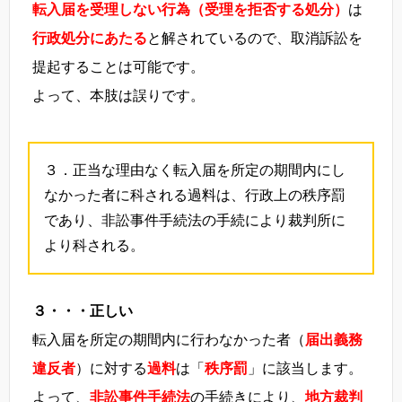
転入届を受理しない行為（受理を拒否する処分）
は
行政処分にあたる
と解されているので、取消訴訟を
提起することは可能です。
よって、本肢は誤りです。
３．正当な理由なく転入届を所定の期間内にし
なかった者に科される過料は、行政上の秩序罰
であり、非訟事件手続法の手続により裁判所に
より科される。
３・・・正しい
転入届を所定の期間内に行わなかった者（
届出義務
違反者
）に対する
過料
は「
秩序罰
」に該当します。
よって、
非訟事件手続法
の手続きにより、
地方裁判