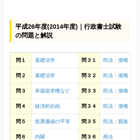
平成26年度(2014年度)｜行政書士試験
の問題と解説
問１
基礎法学
問３１
民法：債権
問２
基礎法学
問３２
民法：債権
問３
幸福追求権など
問３３
民法：債権
問４
経済的自由
問３４
民法：債権
問５
投票価値の平等
問３５
民法：親族
問６
内閣
問３６
商法