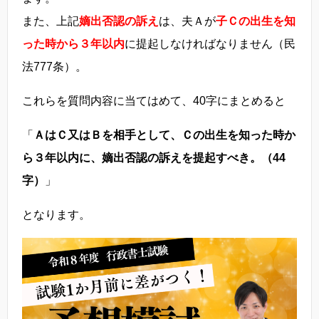
また、上記
嫡出否認の訴え
は、夫Ａが
子Ｃの出生を知
った時から３年以内
に提起しなければなりません（民
法777条）。
これらを質問内容に当てはめて、40字にまとめると
「
ＡはＣ又はＢを相手として、Ｃの出生を知った時か
ら３年以内に、嫡出否認の訴えを提起すべき。（44
字）
」
となります。