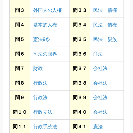
問３
外国人の人権
問３３
民法：債権
問４
基本的人権
問３４
民法：債権
問５
憲法9条
問３５
民法：親族
問６
司法の限界
問３６
商法
問７
財政
問３７
会社法
問８
行政法
問３８
会社法
問９
行政法
問３９
会社法
問１０
行政立法
問４０
会社法
問１１
行政手続法
問４１
憲法