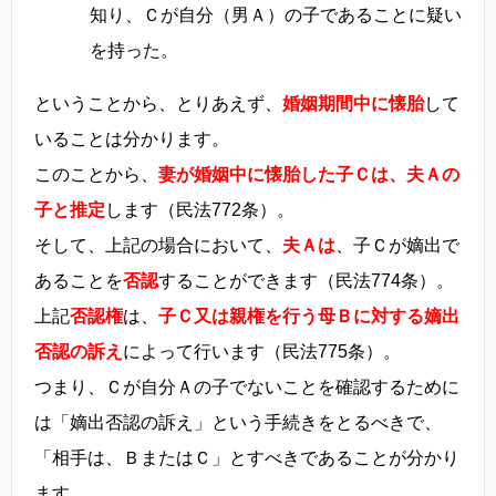
知り、Ｃが自分（男Ａ）の子であることに疑い
を持った。
ということから、とりあえず、
婚姻期間中に懐胎
して
いることは分かります。
このことから、
妻が婚姻中に懐胎した子Ｃは、夫Ａの
子と推定
します（民法772条）。
そして、上記の場合において、
夫Ａは
、子Ｃが嫡出で
あることを
否認
することができます（民法774条）。
上記
否認権
は、
子Ｃ又は親権を行う母Ｂに対する嫡出
否認の訴え
によって行います（民法775条）。
つまり、Ｃが自分Ａの子でないことを確認するために
は「嫡出否認の訴え」という手続きをとるべきで、
「相手は、ＢまたはＣ」とすべきであることが分かり
ます。