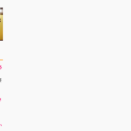
必
要
さ
！
い