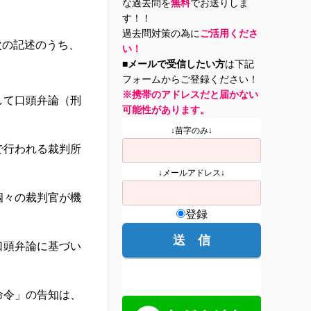
な過去問を
無料
でお送りしま
す！！
過去問対策の為に
ご活用くださ
次の記述のうち、
い！
■メールで受信したい方
は下記
フォームからご登録ください！
※携帯のアドレスだと届かない
して口頭弁論（刑
可能性があります。
↓苗字のみ↓
で行われる裁判所
↓メールアドレス↓
個々の裁判官が機
登録
口頭弁論に基づい
命令」の告知は、