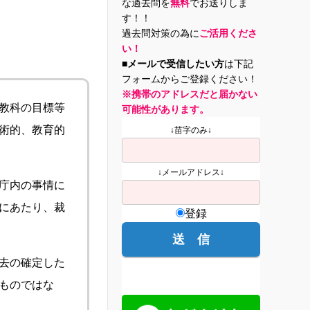
な過去問を
無料
でお送りしま
す！！
過去問対策の為に
ご活用くださ
い！
■メールで受信したい方
は下記
フォームからご登録ください！
※携帯のアドレスだと届かない
教科の目標等
可能性があります。
術的、教育的
↓苗字のみ↓
↓メールアドレス↓
庁内の事情に
にあたり、裁
登録
去の確定した
ものではな