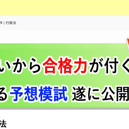
問9｜行政法
法