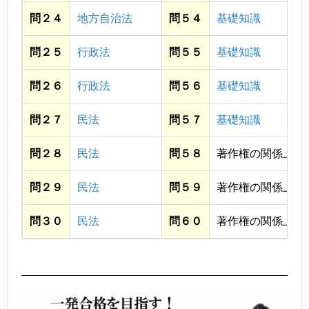
問２４
地方自治法
問５４
基礎知識
問２５
行政法
問５５
基礎知識
問２６
行政法
問５６
基礎知識
問２７
民法
問５７
基礎知識
問２８
民法
問５８
著作権の関係上省
問２９
民法
問５９
著作権の関係上省
問３０
民法
問６０
著作権の関係上省