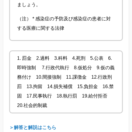
ましょう。
（注） * 感染症の予防及び感染症の患者に対
する医療に関する法律
1. 罰金 2.過料 3.科料 4.死刑 5.公表 6.
即時強制 7.行政代執行 8.仮処分 9.仮の義
務付け 10.間接強制 11.課徴金 12.行政刑
罰 13.拘留 14.損失補償 15.負担金 16.禁
固 17.民事執行 18.執行罰 19.給付拒否
20.社会的制裁
＞解答と解説はこちら