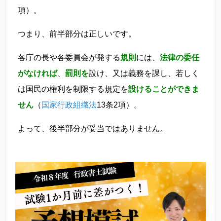
項）。
つまり、前半部分は正しいです。
各庁の長や各委員会が発する
規則
には、
法律の委任
がなければ
、
罰則を
設け、又は義務を課し、若しく
は国民の権利を制限する規定を
設けることができま
せん
（
国家行政組織法
13条2項）。
よって、後半部分が妥当ではありません。