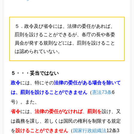
５．政令及び省令には、法律の委任があれば、
罰則を設けることができるが、各庁の長や各委
員会が発する規則などには、罰則を設けること
は認められていない。
５・・・妥当ではない
政令
には、特にその
法律の委任がある場合を除いて
は、罰則を設けることができません
（
憲法73条
6
号）。また、
省令
には、
法律の委任がなければ
、
罰則を
設け、又
は義務を課し、若しくは国民の権利を制限する規定
を
設けることができません
（
国家行政組織法
12条3