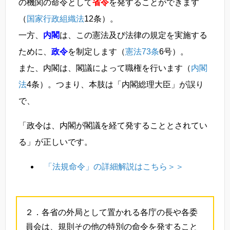
の機関の命令として
省令
を発することができます
（
国家行政組織法
12条）。
一方、
内閣
は、この憲法及び法律の規定を実施する
ために、
政令
を制定します（
憲法73条
6号）。
また、内閣は、閣議によって職権を行います（
内閣
法
4条）。つまり、本肢は「内閣総理大臣」が誤り
で、
「政令は、内閣が閣議を経て発することとされてい
る」が正しいです。
「法規命令」の詳細解説はこちら＞＞
２．各省の外局として置かれる各庁の長や各委
員会は、規則その他の特別の命令を発すること