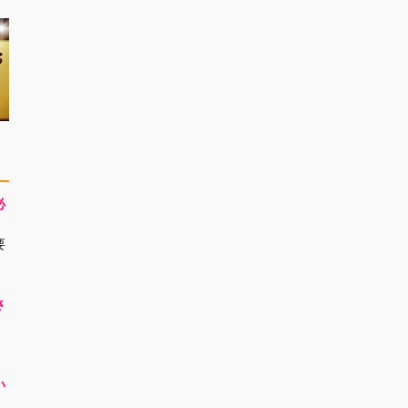
必
要
さ
！
い