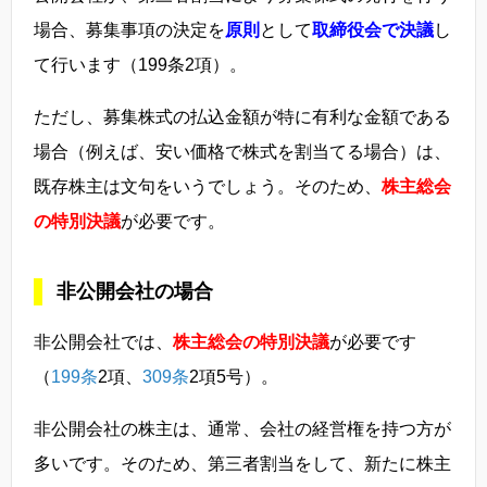
場合、募集事項の決定を
原則
として
取締役会で決議
し
て行います（199条2項）。
ただし、募集株式の払込金額が特に有利な金額である
場合（例えば、安い価格で株式を割当てる場合）は、
既存株主は文句をいうでしょう。そのため、
株主総会
の特別決議
が必要です。
非公開会社の場合
非公開会社では、
株主総会の特別決議
が必要です
（
199条
2項、
309条
2項5号）。
非公開会社の株主は、通常、会社の経営権を持つ方が
多いです。そのため、第三者割当をして、新たに株主