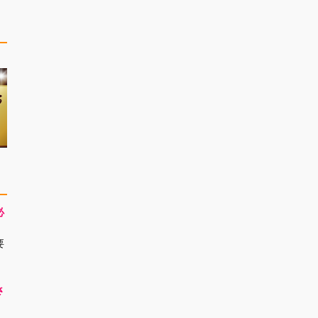
必
要
さ