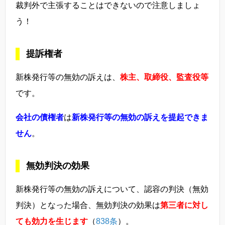
裁判外で主張することはできないので注意しましょ
う！
提訴権者
新株発行等の無効の訴えは、
株主、取締役、監査役等
です。
会社の債権者
は
新株発行等の無効の訴えを提起できま
せん
。
無効判決の効果
新株発行等の無効の訴えについて、認容の判決（無効
判決）となった場合、無効判決の効果は
第三者に対し
ても効力を生じます
（
838条
）。