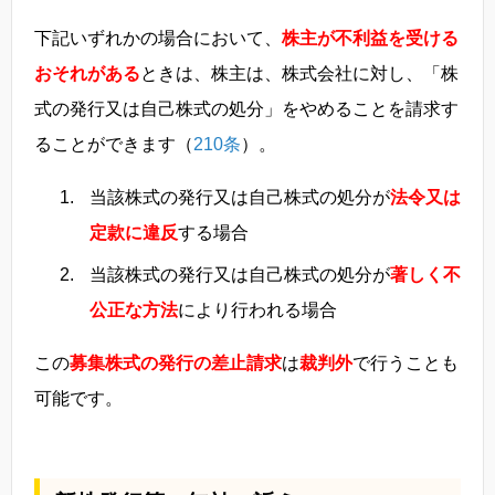
下記いずれかの場合において、
株主が不利益を受ける
おそれがある
ときは、株主は、株式会社に対し、「株
式の発行又は自己株式の処分」をやめることを請求す
ることができます（
210条
）。
当該株式の発行又は自己株式の処分が
法令又は
定款に違反
する場合
当該株式の発行又は自己株式の処分が
著しく不
公正な方法
により行われる場合
この
募集株式の発行の差止請求
は
裁判外
で行うことも
可能です。