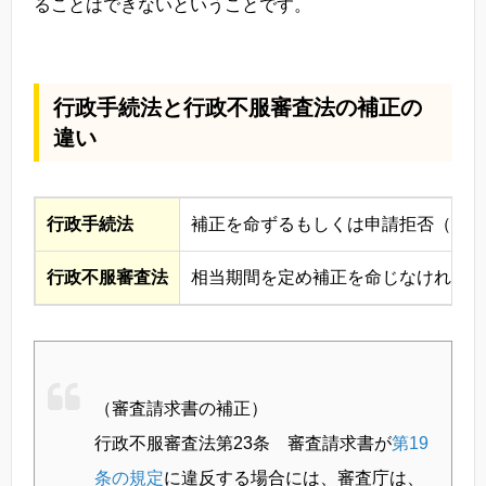
ることはできないということです。
行政手続法と行政不服審査法の補正の
違い
行政手続法
補正を命ずるもしくは申請拒否（
行政
行政不服審査法
相当期間を定め補正を命じなければな
（審査請求書の補正）
行政不服審査法第23条 審査請求書が
第19
条の規定
に違反する場合には、審査庁は、