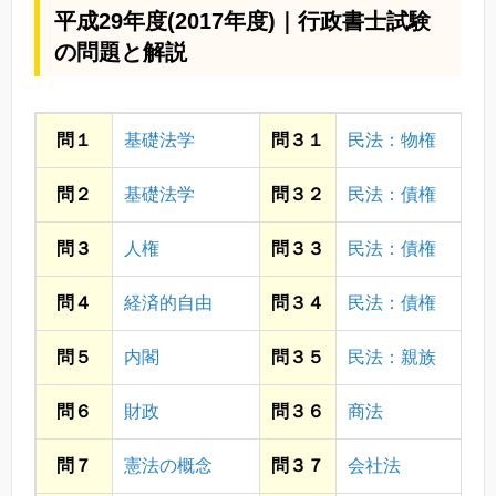
平成29年度(2017年度)｜行政書士試験
の問題と解説
問１
基礎法学
問３１
民法：物権
問２
基礎法学
問３２
民法：債権
問３
人権
問３３
民法：債権
問４
経済的自由
問３４
民法：債権
問５
内閣
問３５
民法：親族
問６
財政
問３６
商法
問７
憲法の概念
問３７
会社法