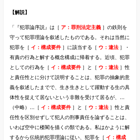
【解説】
「『犯罪論序説』は［
ア：罪刑法定主義
］の鉄則を
守って犯罪理論を叙述したものである。それは当然に
犯罪を［
イ：構成要件
］に該当する［
ウ：違法
］・
有責の行為と解する概念構成に帰着する。近頃、犯罪
としての行為を［
イ：構成要件
］と［
ウ：違法
］性
と責任性とに分けて説明することは、犯罪の抽象的意
義を叙述したまでで、生き生きとして躍動する生の具
体性を捉えて居ないという非難を受けて居るが、…
（中略）…［
イ：構成要件
］と［
ウ：違法
］性と責
任性を区別せずして犯人の刑事責任を論ずることは、
いわば空中に楼閣を描くの類である。私はかように解
するから伝統的犯罪理論に従い、犯罪を［
イ：構成