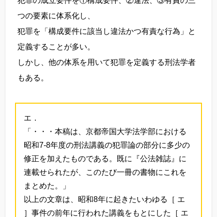
犯罪の成立要件を①構成要件、②違法、③有責の三
つの要素に体系化し、
犯罪を「構成要件に該当し違法かつ有責な行為」と
定義することが多い。
しかし、他の体系を用いて犯罪を定義する刑法学者
もある。
エ．
「・・・本稿は、京都帝国大学法学部における
昭和7-8年度の刑法講義の犯罪論の部分に多少の
修正を加えたものである。既に『公法雑誌』に
連載せられたが、このたび一冊の書物にこれを
まとめた。」
以上の文章は、昭和8年に起きたいわゆる［ エ
］事件の前年に行われた講義をもとにした［ エ