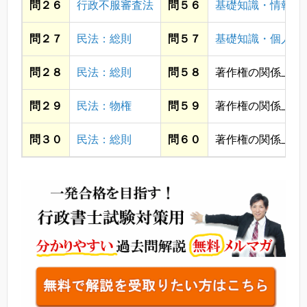
問２６
行政不服審査法
問５６
基礎知識・情報通
問２７
民法：総則
問５７
基礎知識・個人情
問２８
民法：総則
問５８
著作権の関係上省
問２９
民法：物権
問５９
著作権の関係上省
問３０
民法：総則
問６０
著作権の関係上省