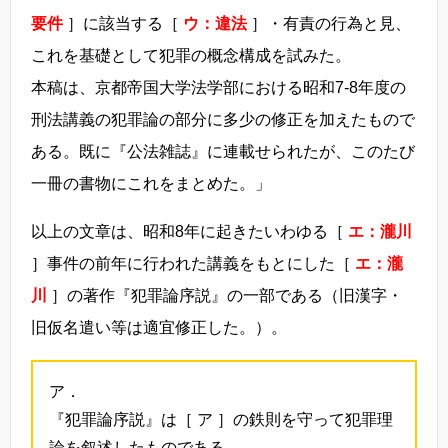
要件
］に該当する［
ウ：違法
］・有責の行為と見、
これを基礎として犯罪の概念構成を試みた。
本稿は、京都帝国大学法学部における昭和7-8年度の
刑法講義の犯罪論の部分に多少の修正を加えたもので
ある。既に『公法雑誌』に連載せられたが、このたび
一冊の書物にこれをまとめた。」
以上の文章は、昭和8年に起きたいわゆる［
エ：瀧川
］事件の前年に行われた講義をもとにした［
エ：瀧
川
］の著作『犯罪論序説』の一部である（旧漢字・
旧仮名遣い等は適宜修正した。）。
ア．
『犯罪論序説』は［ ア ］の鉄則を守って犯罪理
論を叙述したものである。