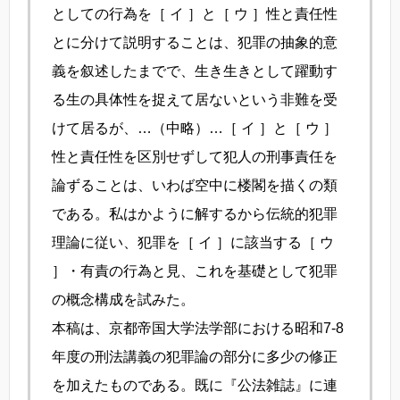
としての行為を［ イ ］と［ ウ ］性と責任性
とに分けて説明することは、犯罪の抽象的意
義を叙述したまでで、生き生きとして躍動す
る生の具体性を捉えて居ないという非難を受
けて居るが、…（中略）…［ イ ］と［ ウ ］
性と責任性を区別せずして犯人の刑事責任を
論ずることは、いわば空中に楼閣を描くの類
である。私はかように解するから伝統的犯罪
理論に従い、犯罪を［ イ ］に該当する［ ウ
］・有責の行為と見、これを基礎として犯罪
の概念構成を試みた。
本稿は、京都帝国大学法学部における昭和7-8
年度の刑法講義の犯罪論の部分に多少の修正
を加えたものである。既に『公法雑誌』に連