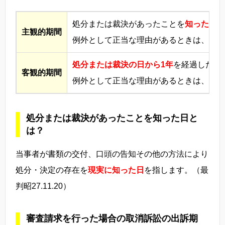
処分または裁決があったことを
知った日か
主観的期間
例外として正当な理由があるときは、6か
処分または裁決の日から1年
を経過したと
客観的期間
例外として正当な理由があるときは、1年
処分または裁決があったことを知った日と
は？
当事者が書類の交付、口頭の告知その他の方法により
処分・決定の存在を
現実に知った日
を指します。（最
判昭27.11.20）
審査請求を行った場合の取消訴訟の出訴期