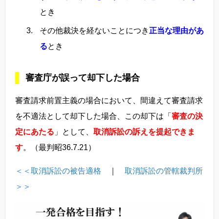
とき
その他裁決を経ないことにつき
正当な理由があ
る
とき
審査庁が誤って却下した場合
審査請求前置主義の場合において、間違えて審査請求
を不適法として却下した場合、この却下は「
審査の決
定にあたる
」として、
取消訴訟の訴えを提起できま
す
。（最判昭36.7.21）
＜＜取消訴訟の被告適格
｜
取消訴訟の管轄裁判所
＞＞