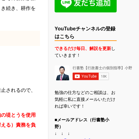
引き続き、耕作を
YouTubeチャンネルの登録
はこちら
できるだけ毎日、解説を更新
し
ていきます！
禁止されるので、
勉強の仕方などのご相談は、お
気軽に私に直接メールいただけ
れば幸いです！
池の堤とうを使用
■メールアドレス（行書塾小
耐える）責務を負
野）
↓ ↓ ↓