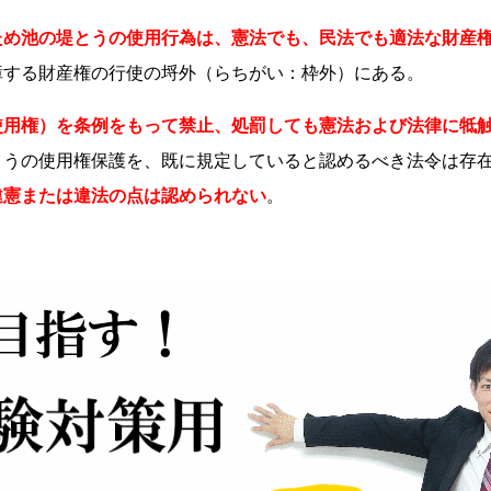
ため池の堤とうの使用行為は、憲法でも、民法でも適法な財産
障する財産権の行使の埒外（らちがい：枠外）にある。
使用権）を条例をもって禁止、処罰しても憲法および法律に牴
とうの使用権保護を、既に規定していると認めるべき法令は存
違憲または違法の点は認められない
。