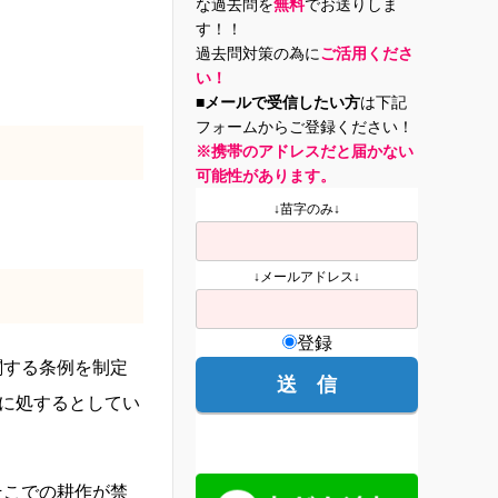
な過去問を
無料
でお送りしま
す！！
過去問対策の為に
ご活用くださ
い！
■メールで受信したい方
は下記
フォームからご登録ください！
※携帯のアドレスだと届かない
可能性があります。
↓苗字のみ↓
↓メールアドレス↓
登録
関する条例を制定
金に処するとしてい
そこでの耕作が禁