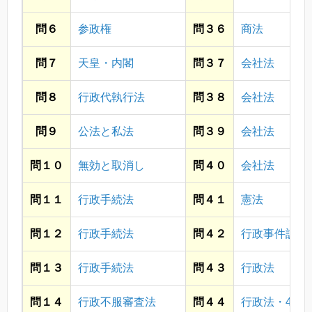
問６
参政権
問３６
商法
問７
天皇・内閣
問３７
会社法
問８
行政代執行法
問３８
会社法
問９
公法と私法
問３９
会社法
問１０
無効と取消し
問４０
会社法
問１１
行政手続法
問４１
憲法
問１２
行政手続法
問４２
行政事件訴訟
問１３
行政手続法
問４３
行政法
問１４
行政不服審査法
問４４
行政法・40字