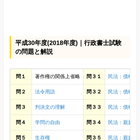
平成30年度(2018年度)｜行政書士試験
の問題と解説
問１
著作権の関係上省略
問３１
民法：債権
問２
法令用語
問３２
民法：債権
問３
判決文の理解
問３３
民法：債権
問４
学問の自由
問３４
民法：親族
問５
生存権
問３５
民法：親族