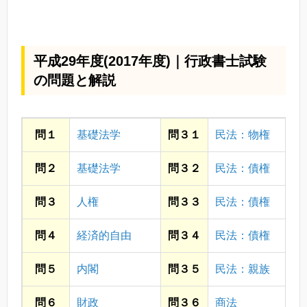
平成29年度(2017年度)｜行政書士試験
の問題と解説
問１
基礎法学
問３１
民法：物権
問２
基礎法学
問３２
民法：債権
問３
人権
問３３
民法：債権
問４
経済的自由
問３４
民法：債権
問５
内閣
問３５
民法：親族
問６
財政
問３６
商法