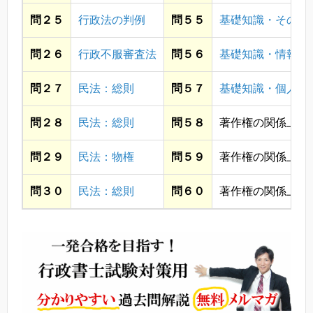
問２５
行政法の判例
問５５
基礎知識・その他
問２６
行政不服審査法
問５６
基礎知識・情報通
問２７
民法：総則
問５７
基礎知識・個人情
問２８
民法：総則
問５８
著作権の関係上省
問２９
民法：物権
問５９
著作権の関係上省
問３０
民法：総則
問６０
著作権の関係上省