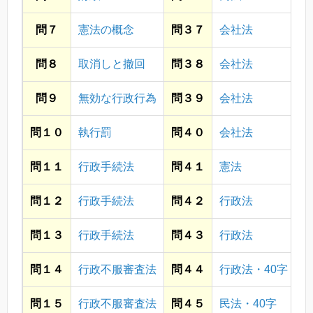
問７
憲法の概念
問３７
会社法
問８
取消しと撤回
問３８
会社法
問９
無効な行政行為
問３９
会社法
問１０
執行罰
問４０
会社法
問１１
行政手続法
問４１
憲法
問１２
行政手続法
問４２
行政法
問１３
行政手続法
問４３
行政法
問１４
行政不服審査法
問４４
行政法・40字
問１５
行政不服審査法
問４５
民法・40字