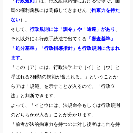
「
行政規則
」は、行政組織内部における命令で、国
民の権利義務には関係してきません（
拘束力を持た
ない
）。
そして、
行政規則には「訓令」や「通達」があり
、
それ以外にも行政手続法で出てくる
「審査基準」
「処分基準」「行政指導指針」も行政規則に含まれ
ます
。
「この［ア］には、行政法学上で［イ］と［ウ］と
呼ばれる2種類の規範が含まれる。」ということか
らアは「規範」を示すことが入るので、「行政立
法」と判断できます。
よって、「イとウには、法規命令もしくは行政規則
のどちらかが入る」ことが分かります。
「前者が法的拘束力を持つのに対し後者はこれを持