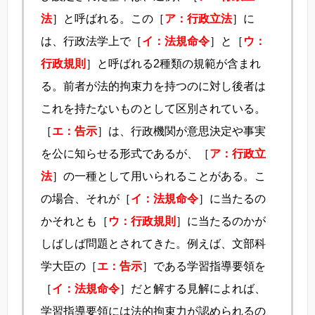
法
］と呼ばれる。この［
ア：行政立法
］に
は、行政法学上で［
イ：法規命令
］と［
ウ：
行政規則
］と呼ばれる2種類の規範が含まれ
る。前者が法的拘束力を持つのに対し後者は
これを持たないものとして区別されている。
［
エ：告示
］は、行政機関が意思決定や事実
を公に知らせる形式であるが、［
ア：行政立
法
］の一種として用いられることがある。こ
の場合、それが［
イ：法規命令
］に当たるの
かそれとも［
ウ：行政規則
］に当たるのかが
しばしば問題とされてきた。例えば、文部科
学大臣の［
エ：告示
］である学習指導要領を
［
イ：法規命令
］だと解する見解によれば、
学習指導要領には法的拘束力が認められるの