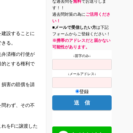
な過去問を
無料
でお送りしま
す！！
過去問対策の為に
ご活用くださ
い！
■メールで受信したい方
は下記
を建設することに
フォームからご登録ください！
※携帯のアドレスだと届かない
できる。
可能性があります。
先弁済権の行使が
↓苗字のみ↓
目的とする権利で
↓メールアドレス↓
、損害の賠償を請
登録
を問わず、その不
れをFに譲渡した