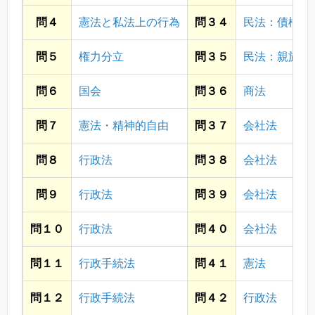
問４
憲法と私法上の行為
問３４
民法：債権
問５
権力分立
問３５
民法：親族
問６
国会
問３６
商法
問７
憲法・精神的自由
問３７
会社法
問８
行政法
問３８
会社法
問９
行政法
問３９
会社法
問１０
行政法
問４０
会社法
問１１
行政手続法
問４１
憲法
問１２
行政手続法
問４２
行政法