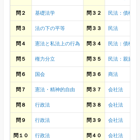
問２
基礎法学
問３２
民法：債権
問３
法の下の平等
問３３
民法
問４
憲法と私法上の行為
問３４
民法：債権
問５
権力分立
問３５
民法：親族
問６
国会
問３６
商法
問７
憲法・精神的自由
問３７
会社法
問８
行政法
問３８
会社法
問９
行政法
問３９
会社法
問１０
行政法
問４０
会社法